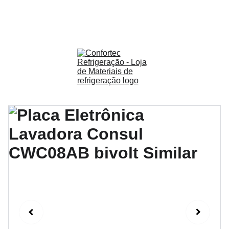
Descontos imperdíveis em peças de 
refrigeração! Que tal entrar em nosso grupo do 
whatsapp pra não perder as promoções? 
Fale 
com a gente.