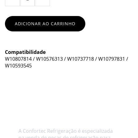
ADICIONAR AO CARRINHO
Compatibilidade
W10807814 / W10576313 / W10737718 / W10797831 /
W10593545
Sobre a Confortec 
Refrigeração
A Confortec Refrigeração é especializada 
na venda de peças de refrigeração para 